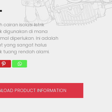
L
airan isolasi listrik
k digunakan di mana
mal diperlukan. Ini adalah
at yang sangat halus
tik tuang rendah alami.
LOAD PRODUCT INFORMATION