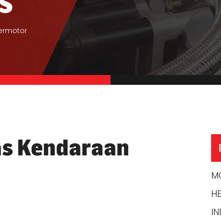
S
ermotor
as Kendaraan
M
HE
IN