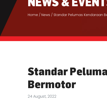
NEWS & EVENT
Home
News
Standar Pelumas Kendaraan B
Standar Pelum
Bermotor
24 August, 2022