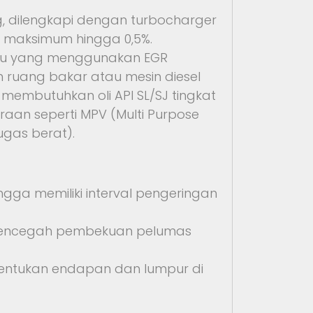
g, dilengkapi dengan turbocharger
 maksimum hingga 0,5%.
baru yang menggunakan EGR
n ruang bakar atau mesin diesel
embutuhkan oli API SL/SJ tingkat
aan seperti MPV (Multi Purpose
tugas berat).
gga memiliki interval pengeringan
 mencegah pembekuan pelumas
entukan endapan dan lumpur di