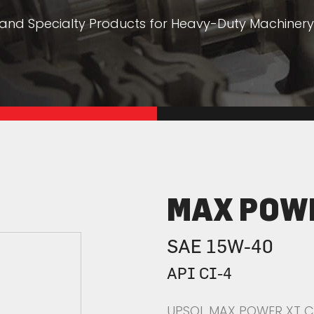
 and Specialty Products for Heavy-Duty Machinery
MAX POWE
SAE 15W-40
API CI-4
UPSOL MAX POWER XT CI-