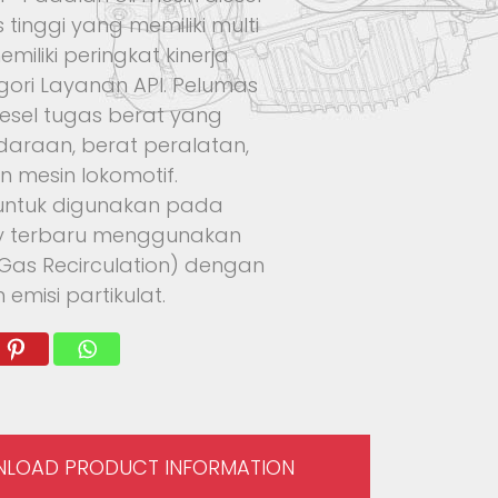
 tinggi yang memiliki multi
miliki peringkat kinerja
egori Layanan API. Pelumas
iesel tugas berat yang
daraan, berat peralatan,
n mesin lokomotif.
 untuk digunakan pada
ty terbaru menggunakan
 Gas Recirculation) dengan
emisi partikulat.
LOAD PRODUCT INFORMATION